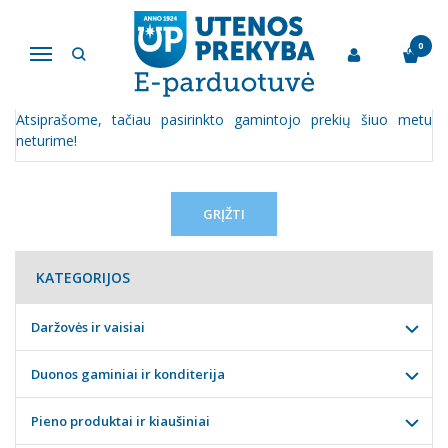
COLGATE-PALMOLIVE-AJAX
0
Navigacija
Pagrindinis
Pirkite pagal gamintoją
Colgate-Palmolive-Ajax
Atsiprašome, tačiau pasirinkto gamintojo prekių šiuo metu
neturime!
GRĮŽTI
KATEGORIJOS
Daržovės ir vaisiai
Duonos gaminiai ir konditerija
Pieno produktai ir kiaušiniai