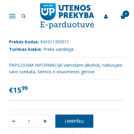
Pagrindinis
Stiprieji gėrimai
Brendis "Torres 5", 38%, 0.5l
0
Navigacija
BRENDIS "TORRES 5", 38%, 0.5L
Prekės kodas:
841011350011
Turimas kiekis:
Prekė sandėlyje
PAPILDOMA INFORMACIJA Vartodami alkoholį, rizikuojate
savo sveikata, šeimos ir visuomenės gerove.
99
€15