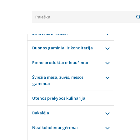
Pagrindinis
KATEGORIJOS
BALT
Daržovės ir vaisiai
Duonos gaminiai ir konditerija
Pieno produktai ir kiaušiniai
Šviežia mėsa, žuvis, mėsos
gaminiai
Utenos prekybos kulinarija
Bakalėja
Nealkoholiniai gėrimai