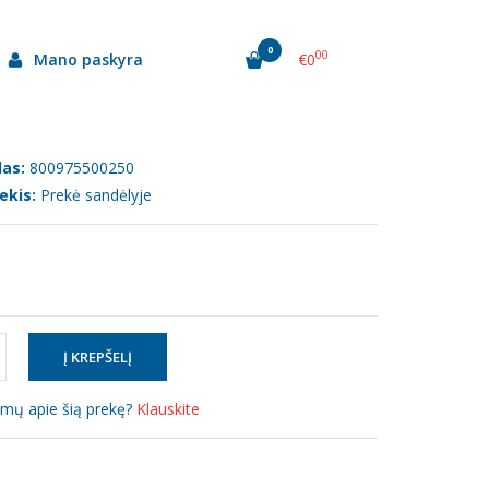
0
00
Mano paskyra
€0
00 G
as:
800975500250
ekis:
Prekė sandėlyje
simų apie šią prekę?
Klauskite