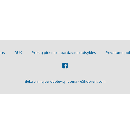
mus
DUK
Prekių pirkimo – pardavimo taisyklės
Privatumo pol
Elektroninių parduotuvių nuoma
-
eShoprent.com