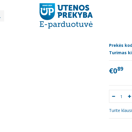
Baltosios pupelės FIAMMA VESUVIANA, 400 g
OSIOS PUPELĖS FIAMMA VESUVIANA, 4
Prekės kod
Turimas ki
89
€0
Turite klau