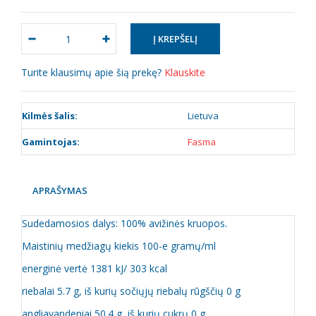
Turite klausimų apie šią prekę?
Klauskite
Kilmės šalis:
Lietuva
Gamintojas:
Fasma
APRAŠYMAS
Sudedamosios dalys: 100% avižinės kruopos.
Maistinių medžiagų kiekis 100-e gramų/ml
energinė vertė 1381 kJ/ 303 kcal
riebalai 5.7 g, iš kurių sočiųjų riebalų rūgščių 0 g
angliavandeniai 50.4 g, iš kurių cukrų 0 g