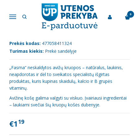
Pagrindinis
Kruopos, dribsniai
Avižinės kruopos "Fasma", 800g
0
Navigacija
AVIŽINĖS KRUOPOS "FASMA", 800G
Prekės kodas:
477058411324
Turimas kiekis:
Prekė sandėlyje
„Fasma“ neskaldytos avižų kruopos – natūralus, laukinis,
neapdorotas ir dėl to sveikatos specialistų išgirtas
produktas, kuris kupinas skaidulų, kalcio ir B grupės
vitaminų.
Avižinę košę galima valgyti su viskuo. Įvairiausi ingredientai
– laukiami svečiai šių kruopų košės dubenyje.
19
€1