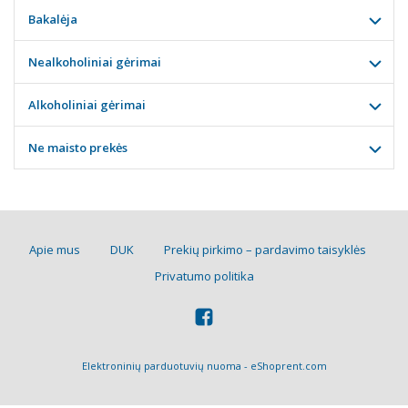
Bakalėja
Nealkoholiniai gėrimai
Alkoholiniai gėrimai
Ne maisto prekės
Apie mus
DUK
Prekių pirkimo – pardavimo taisyklės
Privatumo politika
Elektroninių parduotuvių nuoma
-
eShoprent.com