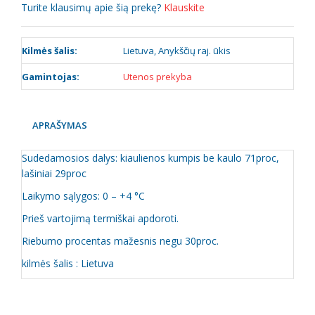
Turite klausimų apie šią prekę?
Klauskite
Kilmės šalis:
Lietuva, Anykščių raj. ūkis
Gamintojas:
Utenos prekyba
APRAŠYMAS
Sudedamosios dalys: kiaulienos kumpis be kaulo 71proc,
lašiniai 29proc
Laikymo sąlygos: 0 – +4 °C
Prieš vartojimą termiškai apdoroti.
Riebumo procentas mažesnis negu 30proc.
kilmės šalis : Lietuva