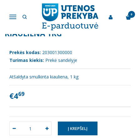
Pagrindinis
Šviežia mėsa
Atšaldyta smulkinta kiauliena 1kg
0
Navigacija
ATŠALDYTA SMULKINTA
KIAULIENA 1KG
Prekės kodas:
203001300000
Turimas kiekis:
Prekė sandėlyje
Atšaldyta smulkinta kiauliena, 1 kg
69
€4