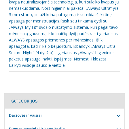
kvapą neutralizuojančia technologija, kuri sulaiko kvapus jų
nemaskuodama. Nors higieniniai paketai „Always Ultra“ yra
3 mm storio, jie užtikrina patogumą ir suteikia išskirtinę
apsaugą per menstruacijas.Rask sau tinkamą dydį su
„Always My Fit“ dydžio nustatymo sistema, kuri pagal tavo
mėnesinių gausumą ir kelnaičių dydį padės rasti geriausias
ALWAYS apsaugos priemones per mėnesines. Išlik
apsaugota, kad ir kaip bejudėtum. Išbandyk „Always Ultra
Secure Night“ (4 dydžio) – geriausius „Always“ higieninius
paketus apsaugai naktį. Įspėjimas: Nemesti į klozetą.
Laikyti vėsioje sausoje vietoje.
KATEGORIJOS
Daržovės ir vaisiai
Duonos gaminiai ir konditerija