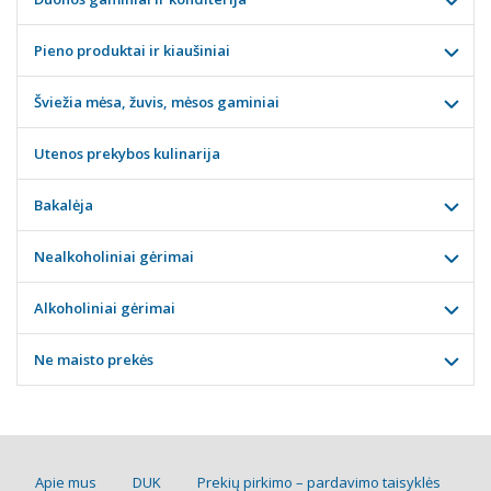
Pieno produktai ir kiaušiniai
Šviežia mėsa, žuvis, mėsos gaminiai
Utenos prekybos kulinarija
Bakalėja
Nealkoholiniai gėrimai
Alkoholiniai gėrimai
Ne maisto prekės
Apie mus
DUK
Prekių pirkimo – pardavimo taisyklės