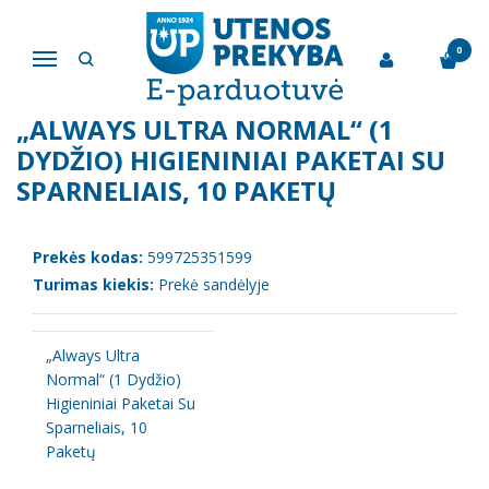
Pagrindinis
Kūno priežiūros ir higienos reikmenys
„Always Ultra Normal“ (1 Dydžio) Higieniniai Paketai Su Sparneliais,
0
Navigacija
10 Paketų
„ALWAYS ULTRA NORMAL“ (1
DYDŽIO) HIGIENINIAI PAKETAI SU
SPARNELIAIS, 10 PAKETŲ
Prekės kodas:
599725351599
Turimas kiekis:
Prekė sandėlyje
„Always Ultra
Normal“ (1 Dydžio)
Higieniniai Paketai Su
Sparneliais, 10
Paketų