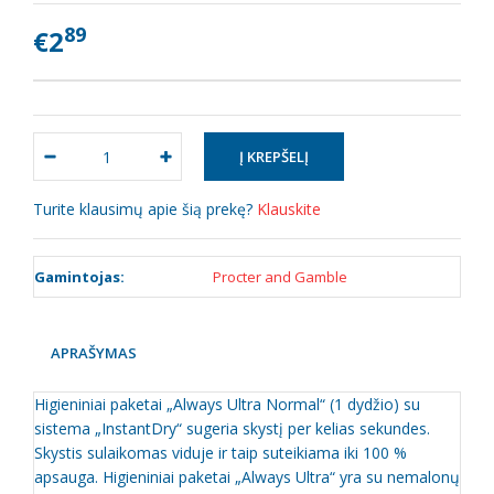
89
€2
Turite klausimų apie šią prekę?
Klauskite
Gamintojas:
Procter and Gamble
APRAŠYMAS
Higieniniai paketai „Always Ultra Normal“ (1 dydžio) su
sistema „InstantDry“ sugeria skystį per kelias sekundes.
Skystis sulaikomas viduje ir taip suteikiama iki 100 %
apsauga. Higieniniai paketai „Always Ultra“ yra su nemalonų