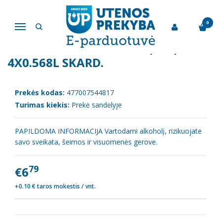
Pagrindinis
Alus, alaus kokteiliai, sidras
Alus "Utenos Utenos", 5%, 4x0.568l skard.
0
Navigacija
ALUS "UTENOS UTENOS", 5%,
4X0.568L SKARD.
Prekės kodas:
477007544817
Turimas kiekis:
Prekė sandėlyje
PAPILDOMA INFORMACIJA Vartodami alkoholį, rizikuojate
savo sveikata, šeimos ir visuomenės gerove.
79
€6
+0.10 € taros mokestis / vnt.