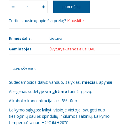
Turite klausimų apie šią prekę?
Klauskite
Kilmės šalis:
Lietuva
Gamintojas:
Švyturys-Utenos alus, UAB
APRAŠYMAS
Sudedamosios dalys: vanduo, salyklas,
miežiai
, apyniai
Alergenai: sudėtyje yra
glitimo
turinčių javų.
Alkoholio koncentracija: alk. 5% tūrio.
Laikymo sąlygos: laikyti vėsioje vietoje, saugoti nuo
tiesioginių saulės spindulių ir šilumos šaltinių. Laikymo
temperatūra nuo +2°C iki +20°C.