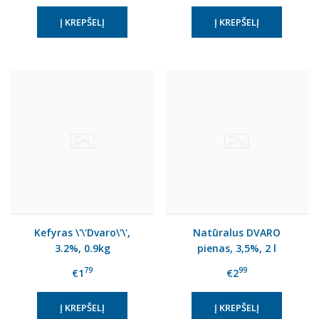
Kefyras \'\'Dvaro\'\',
Natūralus DVARO
3.2%, 0.9kg
pienas, 3,5%, 2 l
79
99
€1
€2