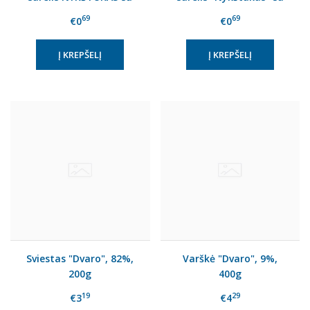
vanilinu, 21% rieb., 45 g
kondensuotu pienu, 45g
69
69
€0
€0
Sviestas "Dvaro", 82%,
Varškė "Dvaro", 9%,
200g
400g
19
29
€3
€4