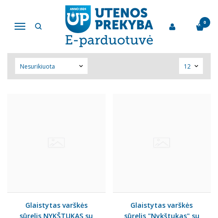
AB "PIENO ŽVAIGŽDĖS"
0
Navigacija
Pagrindinis
Pirkite pagal gamintoją
AB "Pieno žvaigždės"
Glaistytas varškės
Glaistytas varškės
sūrelis NYKŠTUKAS su
sūrelis "Nykštukas" su