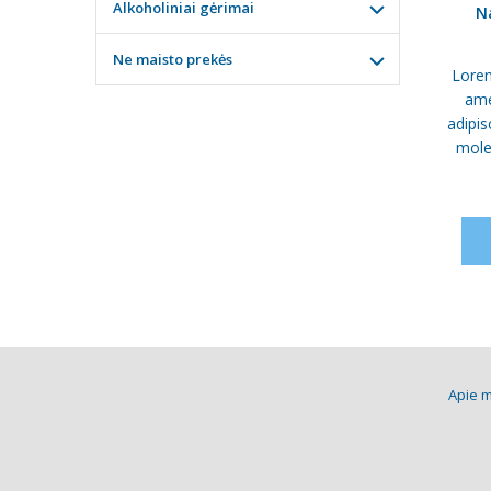
Alkoholiniai gėrimai
Na
Ne maisto prekės
Lorem
ame
adipis
moles
Apie 