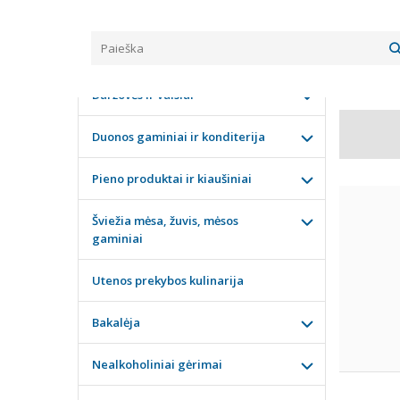
PAIE
KATEGORIJOS
Pagrindinis
Daržovės ir vaisiai
Duonos gaminiai ir konditerija
Pieno produktai ir kiaušiniai
Šviežia mėsa, žuvis, mėsos
gaminiai
Utenos prekybos kulinarija
Bakalėja
Nealkoholiniai gėrimai