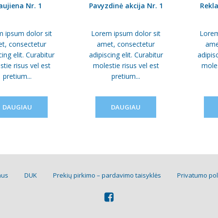
ujiena Nr. 1
Pavyzdinė akcija Nr. 1
Rekla
 ipsum dolor sit
Lorem ipsum dolor sit
Lorem
t, consectetur
amet, consectetur
ame
cing elit. Curabitur
adipiscing elit. Curabitur
adipisc
tie risus vel est
molestie risus vel est
moles
pretium...
pretium...
DAUGIAU
DAUGIAU
mus
DUK
Prekių pirkimo – pardavimo taisyklės
Privatumo pol