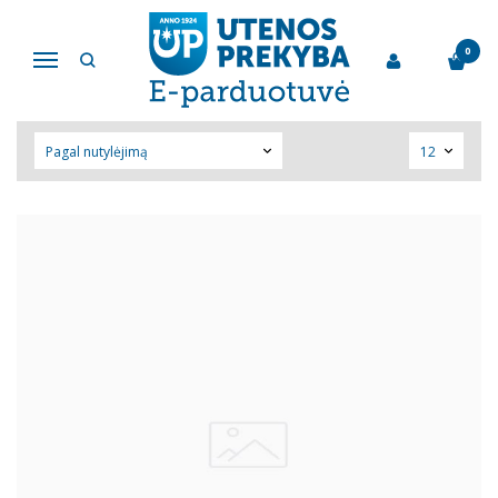
PAIEŠKA
0
Navigacija
Pagrindinis
Paieška